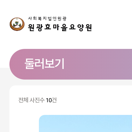
둘러보기
전체 사진수
10
건